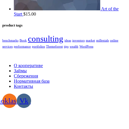
Art of the
Start
$
15.00
product tags
consulting
benchmarks
Book
ideas
inventors
market
millenials
online
services
performance
portfolios
Themeforest
tips
wealth
WordPress
2022 | КПКГ “Югра-Финанс”
О кооперативе
Займы
Сбережения
Нормативная база
Контакты
oklassniki
Vk