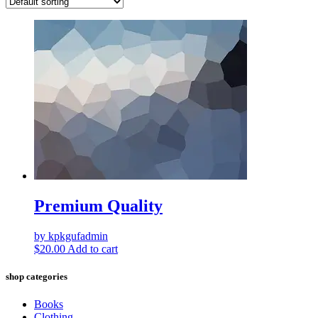
Premium Quality
by kpkgufadmin
$
20.00
Add to cart
shop categories
Books
Clothing