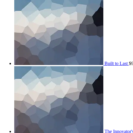
Built to Last
$
The Innovator