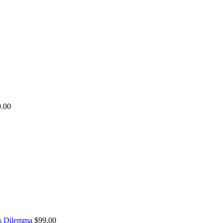
9.00
's Dilemma
$
99.00