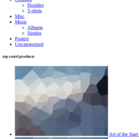
Hoodies
T-shirts
Misc
Music
Albums
Singles
Posters
Uncategorized
top rated products
Art of the Start