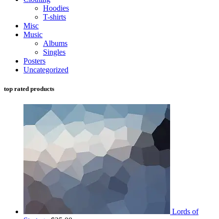
Hoodies
T-shirts
Misc
Music
Albums
Singles
Posters
Uncategorized
top rated products
Lords of