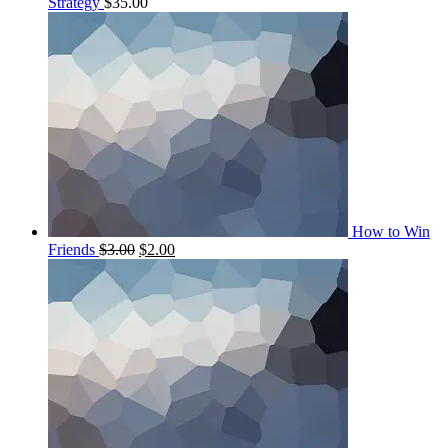
Strategy
$
35.00
How to Win
Friends
$
3.00
$
2.00