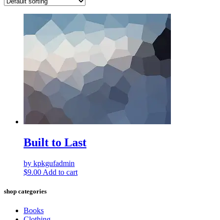
Built to Last
by kpkgufadmin
$
9.00
Add to cart
shop categories
Books
Clothing