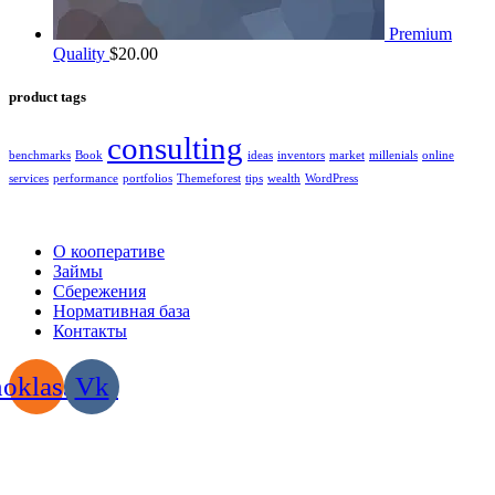
Premium
Quality
$
20.00
product tags
consulting
benchmarks
Book
ideas
inventors
market
millenials
online
services
performance
portfolios
Themeforest
tips
wealth
WordPress
2022 | КПКГ “Югра-Финанс”
О кооперативе
Займы
Сбережения
Нормативная база
Контакты
oklassniki
Vk